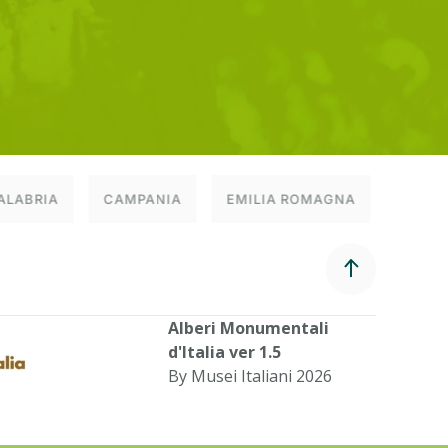
ALABRIA
CAMPANIA
EMILIA ROMAGNA
FRIUL
Alberi Monumentali
d'Italia ver 1.5
By Musei Italiani 2026