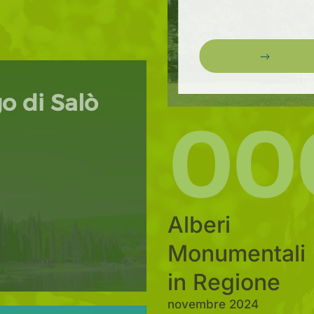
o di Salò
00
Alberi
Monumentali
in Regione
novembre 2024