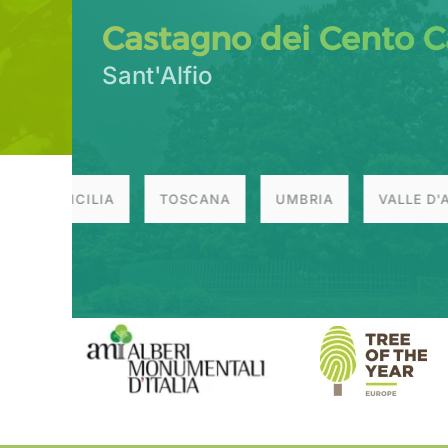
Castagno dei Cento Ca
Sant'Alfio
SICILIA
TOSCANA
UMBRIA
VALLE D'