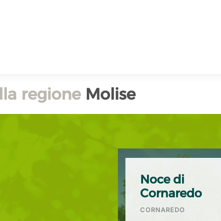
lla regione
Molise
Noce di
Cornaredo
CORNAREDO