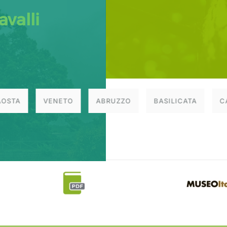
valli
AOSTA
VENETO
ABRUZZO
BASILICATA
C