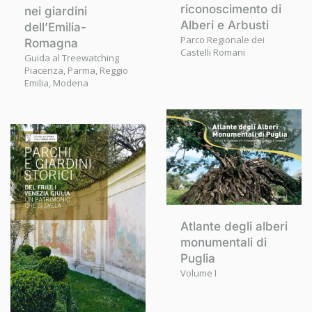
riconoscimento di
nei giardini
Alberi e Arbusti
dell’Emilia-
Parco Regionale dei
Romagna
Castelli Romani
Guida al Treewatching
Piacenza, Parma, Reggio
Emilia, Modena
Atlante degli alberi
monumentali di
Puglia
Volume I