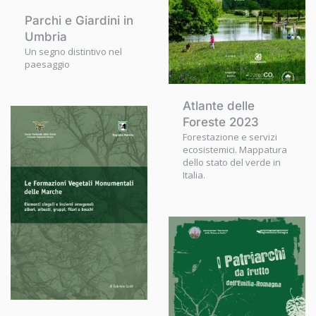
Parchi e Giardini in
Umbria
Un segno distintivo nel
paesaggio
Atlante delle
Foreste 2023
Forestazione e servizi
ecosistemici. Mappatura
dello stato del verde in
Italia.