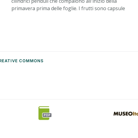
cilindrici penduli che compaiono all'inizio della
primavera prima delle foglie. I frutti sono capsule
 CREATIVE COMMONS