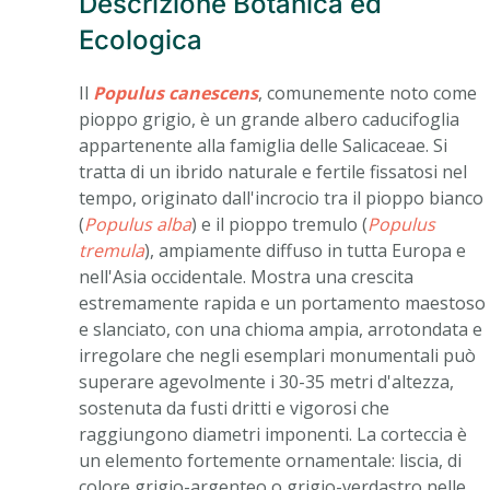
Descrizione Botanica ed
Ecologica
Il
Populus canescens
, comunemente noto come
pioppo grigio, è un grande albero caducifoglia
appartenente alla famiglia delle Salicaceae. Si
tratta di un ibrido naturale e fertile fissatosi nel
tempo, originato dall'incrocio tra il pioppo bianco
(
Populus alba
) e il pioppo tremulo (
Populus
tremula
), ampiamente diffuso in tutta Europa e
nell'Asia occidentale. Mostra una crescita
estremamente rapida e un portamento maestoso
e slanciato, con una chioma ampia, arrotondata e
irregolare che negli esemplari monumentali può
superare agevolmente i 30-35 metri d'altezza,
sostenuta da fusti dritti e vigorosi che
raggiungono diametri imponenti. La corteccia è
un elemento fortemente ornamentale: liscia, di
colore grigio-argenteo o grigio-verdastro nelle