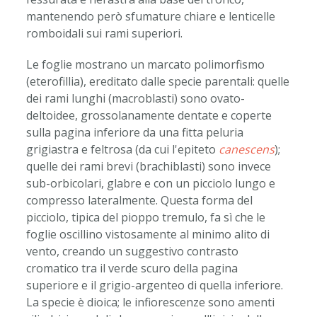
mantenendo però sfumature chiare e lenticelle
romboidali sui rami superiori.
Le foglie mostrano un marcato polimorfismo
(eterofillia), ereditato dalle specie parentali: quelle
dei rami lunghi (macroblasti) sono ovato-
deltoidee, grossolanamente dentate e coperte
sulla pagina inferiore da una fitta peluria
grigiastra e feltrosa (da cui l'epiteto
canescens
);
quelle dei rami brevi (brachiblasti) sono invece
sub-orbicolari, glabre e con un picciolo lungo e
compresso lateralmente. Questa forma del
picciolo, tipica del pioppo tremulo, fa sì che le
foglie oscillino vistosamente al minimo alito di
vento, creando un suggestivo contrasto
cromatico tra il verde scuro della pagina
superiore e il grigio-argenteo di quella inferiore.
La specie è dioica; le infiorescenze sono amenti