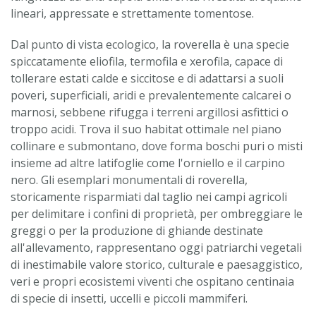
lineari, appressate e strettamente tomentose.
Dal punto di vista ecologico, la roverella è una specie
spiccatamente eliofila, termofila e xerofila, capace di
tollerare estati calde e siccitose e di adattarsi a suoli
poveri, superficiali, aridi e prevalentemente calcarei o
marnosi, sebbene rifugga i terreni argillosi asfittici o
troppo acidi. Trova il suo habitat ottimale nel piano
collinare e submontano, dove forma boschi puri o misti
insieme ad altre latifoglie come l'orniello e il carpino
nero. Gli esemplari monumentali di roverella,
storicamente risparmiati dal taglio nei campi agricoli
per delimitare i confini di proprietà, per ombreggiare le
greggi o per la produzione di ghiande destinate
all'allevamento, rappresentano oggi patriarchi vegetali
di inestimabile valore storico, culturale e paesaggistico,
veri e propri ecosistemi viventi che ospitano centinaia
di specie di insetti, uccelli e piccoli mammiferi.