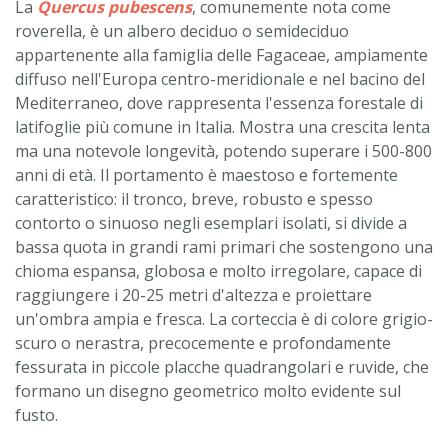
La
Quercus pubescens
, comunemente nota come
roverella, è un albero deciduo o semideciduo
appartenente alla famiglia delle Fagaceae, ampiamente
diffuso nell'Europa centro-meridionale e nel bacino del
Mediterraneo, dove rappresenta l'essenza forestale di
latifoglie più comune in Italia. Mostra una crescita lenta
ma una notevole longevità, potendo superare i 500-800
anni di età. Il portamento è maestoso e fortemente
caratteristico: il tronco, breve, robusto e spesso
contorto o sinuoso negli esemplari isolati, si divide a
bassa quota in grandi rami primari che sostengono una
chioma espansa, globosa e molto irregolare, capace di
raggiungere i 20-25 metri d'altezza e proiettare
un'ombra ampia e fresca. La corteccia è di colore grigio-
scuro o nerastra, precocemente e profondamente
fessurata in piccole placche quadrangolari e ruvide, che
formano un disegno geometrico molto evidente sul
fusto.