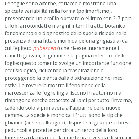
Le foglie sono alterne, coriacee e mostrano una
spiccata variabilità nella forma (polimorfismo),
presentando un profilo obovato o ellittico con 3-7 paia
di lobi arrotondati e margini interi. Il tratto botanico
fondamentale e diagnostico della specie risiede nella
presenza di una fitta e morbida peluria grigiastra (da
cui l'epiteto
pubescens
) che riveste interamente i
rametti giovani, le gemme e la pagina inferiore delle
foglie; questo tomento svolge un'importante funzione
ecofisiologica, riducendo la traspirazione e
proteggendo la pianta dalla disidratazione nei mesi
estivi. La roverella mostra il fenomeno della
marcescenza: le foglie ingialliscono in autunno ma
rimangono secche attaccate ai rami per tutto l'inverno,
cadendo solo a primavera all'apparire delle nuove
gemme. La specie è monoica; i frutti sono le tipiche
ghiande (acheni allungati), disposte in gruppi su brevi
peduncoli e protette per circa un terzo della loro
lunghezza da una cupola emisferica rivestita di squame