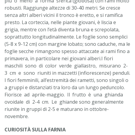
più o meno a forma sferica (globosa) con rami molto
robusti. Raggiunge altezze di 30-40 metri. Se cresce
senza altri alberi vicini il tronco è eretto, e si ramifica
presto. La corteccia, nelle piante giovani, è liscia e
grigia, mentre con l’età diventa bruna e screpolata,
soprattutto longitudinalmente. Le foglie sono semplici
(5-8 x 9-12 cm) con margine lobato; sono caduche, ma le
foglie secche rimangono spesso attaccate ai rami fino a
primavera, in particolare nei giovani alberi.I fiori
maschili sono di color verde giallastro, misurano 2-
3 cm e sono riuniti in mazzetti (infiorescenze) penduli.
I fiori femminili, all’estremità dei rametti, sono singoli o
a gruppi e distanziati tra loro da un lungo peduncolo.
Fiorisce ad aprile-maggio. Il frutto è una ghianda
ovoidale di 2-4 cm. Le ghiande sono generalmente
riunite in gruppi di 2-5 e maturano in ottobre-
novembre.
CURIOSITÀ SULLA FARNIA