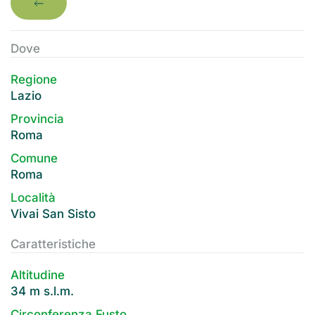
Dove
Regione
Lazio
Provincia
Roma
Comune
Roma
Località
Vivai San Sisto
Caratteristiche
Altitudine
34 m s.l.m.
Circonferenza Fusto