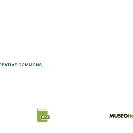
embrionali polinucleate senza membrane
divisorie, che si sono sviluppate e accresciute e
 CREATIVE COMMONS