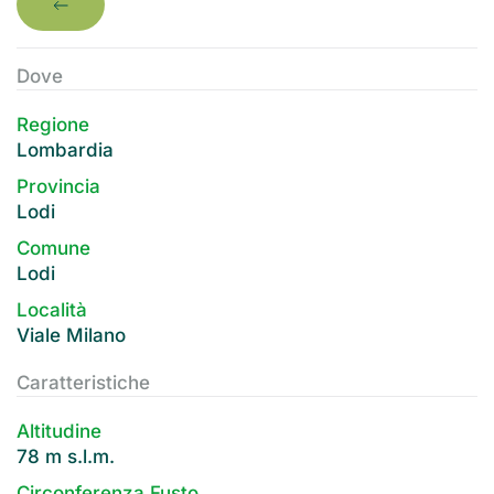
Dove
Regione
Lombardia
Provincia
Lodi
Comune
Lodi
Località
Viale Milano
Caratteristiche
Altitudine
78 m s.l.m.
Circonferenza Fusto