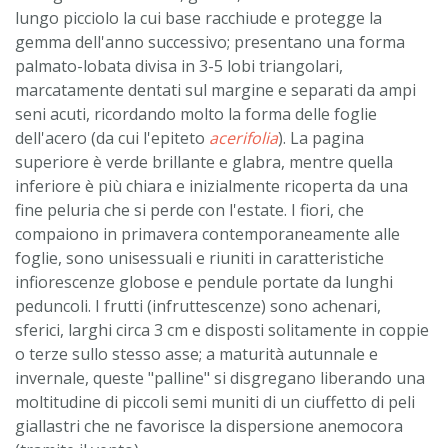
lungo picciolo la cui base racchiude e protegge la
gemma dell'anno successivo; presentano una forma
palmato-lobata divisa in 3-5 lobi triangolari,
marcatamente dentati sul margine e separati da ampi
seni acuti, ricordando molto la forma delle foglie
dell'acero (da cui l'epiteto
acerifolia
). La pagina
superiore è verde brillante e glabra, mentre quella
inferiore è più chiara e inizialmente ricoperta da una
fine peluria che si perde con l'estate. I fiori, che
compaiono in primavera contemporaneamente alle
foglie, sono unisessuali e riuniti in caratteristiche
infiorescenze globose e pendule portate da lunghi
peduncoli. I frutti (infruttescenze) sono achenari,
sferici, larghi circa 3 cm e disposti solitamente in coppie
o terze sullo stesso asse; a maturità autunnale e
invernale, queste "palline" si disgregano liberando una
moltitudine di piccoli semi muniti di un ciuffetto di peli
giallastri che ne favorisce la dispersione anemocora