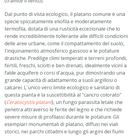
(tramite il vento).
Dal punto di vista ecologico, il platano comune è una
specie spiccatamente eliofila e moderatamente
termofila, dotata di una rusticità eccezionale che lo
rende incredibilmente tollerante alle difficili condizioni
delle aree urbane, come il compattamento del suolo,
l'inquinamento atmosferico gassoso e le potature
drastiche. Predilige climi temperati e terreni profondi,
fertili, freschi, sciolti e ben drenati, idealmente vicini a
falde acquifere o corsi d'acqua, pur dimostrando una
grande capacità di adattamento a suoli argillosi o
calcarei. L'unico vero limite ecologico e sanitario di
questa pianta è la suscettibilità al "cancro colorato"
(
Ceratocystis platani
), un fungo parassita letale che
penetra attraverso le ferite del legno e che richiede
severe misure di profilassi durante le potature. Gli
esemplari monumentali di platano, diffusi nei viali
storici, nei parchi cittadini e lungo gli argini dei fiumi