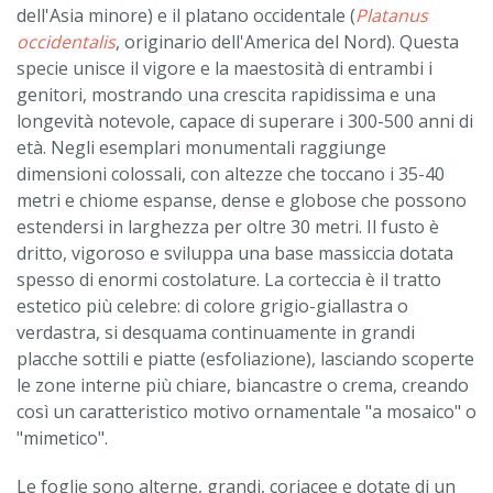
dell'Asia minore) e il platano occidentale (
Platanus
occidentalis
, originario dell'America del Nord). Questa
specie unisce il vigore e la maestosità di entrambi i
genitori, mostrando una crescita rapidissima e una
longevità notevole, capace di superare i 300-500 anni di
età. Negli esemplari monumentali raggiunge
dimensioni colossali, con altezze che toccano i 35-40
metri e chiome espanse, dense e globose che possono
estendersi in larghezza per oltre 30 metri. Il fusto è
dritto, vigoroso e sviluppa una base massiccia dotata
spesso di enormi costolature. La corteccia è il tratto
estetico più celebre: di colore grigio-giallastra o
verdastra, si desquama continuamente in grandi
placche sottili e piatte (esfoliazione), lasciando scoperte
le zone interne più chiare, biancastre o crema, creando
così un caratteristico motivo ornamentale "a mosaico" o
"mimetico".
Le foglie sono alterne, grandi, coriacee e dotate di un