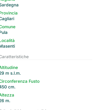
Sardegna
Provincia
Cagliari
Comune
Pula
Località
Masenti
Caratteristiche
Altitudine
29 m s.l.m.
Circonferenza Fusto
450 cm.
Altezza
26 m.