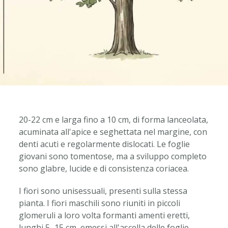
20-22 cm e larga fino a 10 cm, di forma lanceolata,
acuminata all'apice e seghettata nel margine, con
denti acuti e regolarmente dislocati. Le foglie
giovani sono tomentose, ma a sviluppo completo
sono glabre, lucide e di consistenza coriacea.
I fiori sono unisessuali, presenti sulla stessa
pianta. I fiori maschili sono riuniti in piccoli
glomeruli a loro volta formanti amenti eretti,
lunghi 5–15 cm, emessi all'ascella delle foglie.