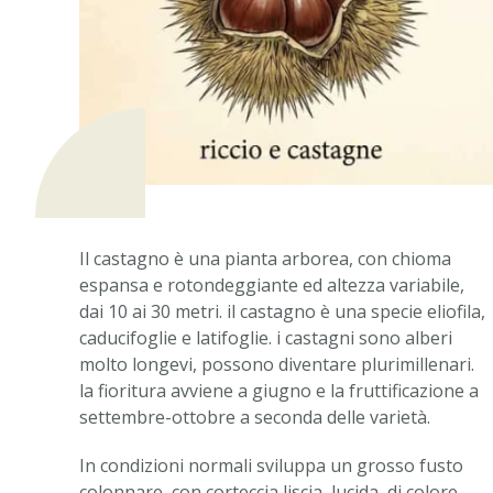
Il castagno è una pianta arborea, con chioma
espansa e rotondeggiante ed altezza variabile,
dai 10 ai 30 metri. il castagno è una specie eliofila,
caducifoglie e latifoglie. i castagni sono alberi
molto longevi, possono diventare plurimillenari.
la fioritura avviene a giugno e la fruttificazione a
settembre-ottobre a seconda delle varietà.
In condizioni normali sviluppa un grosso fusto
colonnare, con corteccia liscia, lucida, di colore