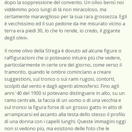
dopo la soppressione del convento. Un olivo bensì noi
viddemmo poco lungi di là non miracoloso, ma
certamente maraviglioso per la sua rara grossezza. Egli
è vecchissimo ed il suo pedone da me misurato vicino a
terra era piedi 30, lo che lo rende, io credo, il gigante
degli olivi».
Il nome olivo della Strega è dovuto ad alcune figure o
raffigurazioni che si potevano intuire più che vedere,
particolarmente in certe ore del giorno, come verso il
tramonto, quando le ombre cominciano a creare
suggestioni, sul tronco o sui rami rugosi, contorti,
scolpiti dal vento e dagli agenti atmosferici. Fino agli
anni '40 del 1900 si potevano distinguere in alto, su un
ramo centrale, la faccia di un uomo o di una vecchia e
sul tronco la figura forse di un grosso gatto in atto di
arrampicarsi ed accanto alla testa dello stesso il profilo
di una donna con i capelli lunghi. Queste immagini oggi
non si vedono più, ma esistono delle foto che le