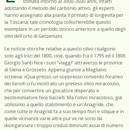
stimata intorno ai 3000-3500 anni, infatti
adottando il metodo del carbonio attivo, gli esperti
hanno assegnato alla pianta il primato di longevità per
la Toscana; tale cronologia collocherebbe questo
esemplare in un periodo storico anteriore a quello degli
olivi dell'orto di Getsemani.
Le notizie storiche relative a questo olivo risalgono
solo agli inizi del 1800, cioè, quando fra il 1795 ed il 1806
Giorgio Santi fece i suoi “viaggi” attraverso le province
di Siena e Grosseto. Appena giunse a Magliano
scriveva: «Qua presso un soppresso convento foraneo
dei Serviti ci fu mostrato un preteso olivo miracoloso,
che per convertire un giocatore disperato e
bestemmiatore fece baccelli. Ma l'olivo miracoloso, già
utilissimo a quello stabilimento è un'Anagride, che
come tutte le Anagridi fa a suo tempo fiori e silique e in
quelle vicinanze varie altre pur ve ne sono da
disingannare i troppo creduli diminuiti assai di numero