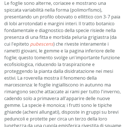
Le foglie sono alterne, coriacee e mostrano una
spiccata variabilità nella forma (polimorfismo),
presentando un profilo obovato o ellittico con 3-7 paia
di lobi arrotondati e margini interi. Il tratto botanico
fondamentale e diagnostico della specie risiede nella
presenza di una fitta e morbida peluria grigiastra (da
cui l'epiteto
pubescens
) che riveste interamente i
rametti giovani, le gemme e la pagina inferiore delle
foglie; questo tomento svolge un'importante funzione
ecofisiologica, riducendo la traspirazione e
proteggendo la pianta dalla disidratazione nei mesi
estivi. La roverella mostra il fenomeno della
marcescenza: le foglie ingialliscono in autunno ma
rimangono secche attaccate ai rami per tutto l'inverno,
cadendo solo a primavera all'apparire delle nuove
gemme. La specie è monoica; i frutti sono le tipiche
ghiande (acheni allungati), disposte in gruppi su brevi
peduncoli e protette per circa un terzo della loro
lunghezza da una cupola emisferica rivestita di squame