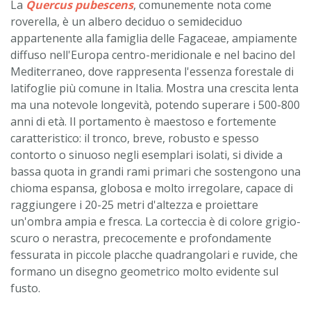
La
Quercus pubescens
, comunemente nota come
roverella, è un albero deciduo o semideciduo
appartenente alla famiglia delle Fagaceae, ampiamente
diffuso nell'Europa centro-meridionale e nel bacino del
Mediterraneo, dove rappresenta l'essenza forestale di
latifoglie più comune in Italia. Mostra una crescita lenta
ma una notevole longevità, potendo superare i 500-800
anni di età. Il portamento è maestoso e fortemente
caratteristico: il tronco, breve, robusto e spesso
contorto o sinuoso negli esemplari isolati, si divide a
bassa quota in grandi rami primari che sostengono una
chioma espansa, globosa e molto irregolare, capace di
raggiungere i 20-25 metri d'altezza e proiettare
un'ombra ampia e fresca. La corteccia è di colore grigio-
scuro o nerastra, precocemente e profondamente
fessurata in piccole placche quadrangolari e ruvide, che
formano un disegno geometrico molto evidente sul
fusto.