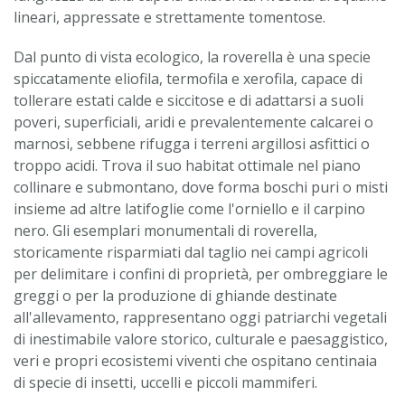
lineari, appressate e strettamente tomentose.
Dal punto di vista ecologico, la roverella è una specie
spiccatamente eliofila, termofila e xerofila, capace di
tollerare estati calde e siccitose e di adattarsi a suoli
poveri, superficiali, aridi e prevalentemente calcarei o
marnosi, sebbene rifugga i terreni argillosi asfittici o
troppo acidi. Trova il suo habitat ottimale nel piano
collinare e submontano, dove forma boschi puri o misti
insieme ad altre latifoglie come l'orniello e il carpino
nero. Gli esemplari monumentali di roverella,
storicamente risparmiati dal taglio nei campi agricoli
per delimitare i confini di proprietà, per ombreggiare le
greggi o per la produzione di ghiande destinate
all'allevamento, rappresentano oggi patriarchi vegetali
di inestimabile valore storico, culturale e paesaggistico,
veri e propri ecosistemi viventi che ospitano centinaia
di specie di insetti, uccelli e piccoli mammiferi.