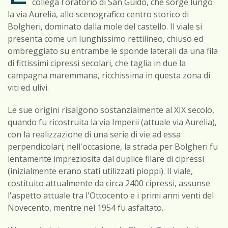
collega l'oratorio di San Guido, che sorge lungo
la via Aurelia, allo scenografico centro storico di
Bolgheri, dominato dalla mole del castello. Il viale si
presenta come un lunghissimo rettilineo, chiuso ed
ombreggiato su entrambe le sponde laterali da una fila
di fittissimi cipressi secolari, che taglia in due la
campagna maremmana, ricchissima in questa zona di
viti ed ulivi.
Le sue origini risalgono sostanzialmente al XIX secolo,
quando fu ricostruita la via Imperii (attuale via Aurelia),
con la realizzazione di una serie di vie ad essa
perpendicolari; nell'occasione, la strada per Bolgheri fu
lentamente impreziosita dal duplice filare di cipressi
(inizialmente erano stati utilizzati pioppi). Il viale,
costituito attualmente da circa 2400 cipressi, assunse
l'aspetto attuale tra l'Ottocento e i primi anni venti del
Novecento, mentre nel 1954 fu asfaltato.