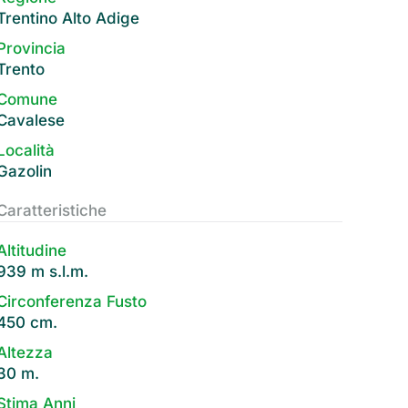
Trentino Alto Adige
Provincia
Trento
Comune
Cavalese
Località
Gazolin
Caratteristiche
Altitudine
939 m s.l.m.
Circonferenza Fusto
450 cm.
Altezza
30 m.
Stima Anni