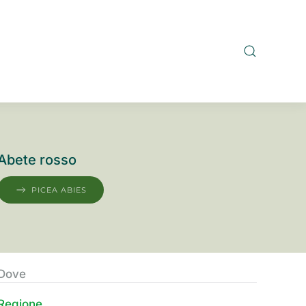
Abete rosso
PICEA ABIES
Dove
Regione