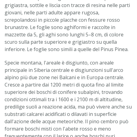
grigiastra, sottile e liscia con tracce di resina nelle parti
giovani, nelle parti adulte appare rugosa,
screpolandosi in piccole placche con fessure rosso
brunastre. Le foglie sono aghiformi e raccolte in
mazzette da 5, gli aghi sono lunghi 5–8 cm, di colore
scuro sulla parte superiore e grigiastro su quella
inferiore. Le foglie sono simili a quelle del Pinus Pinea.
Specie montana, l'areale è disgiunto, con areale
principale in Siberia centrale e disgiunzioni sull'arco
alpino più due zone nei Balcani e in Europa centrale.
Cresce a partire dai 1200 metri di quota fino al limite
superiore dei boschi di conifere subalpini, trovando
condizioni ottimali tra i 1600 e i 2100 m di altitudine,
predilige suoli a reazione acida, ma può vivere anche su
substrati calcarei acidificati o dilavati in superficie
dall'azione delle acque meteoriche. Il pino cembro può
formare boschi misti con l'abete rosso e meno
frequentemente con il larice o anche boschi puri,