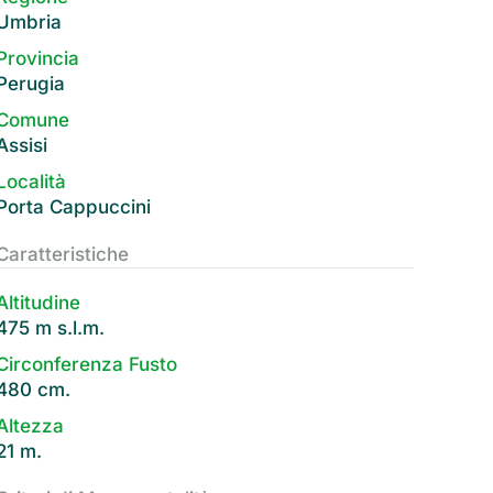
Umbria
Provincia
Perugia
Comune
Assisi
Località
Porta Cappuccini
Caratteristiche
Altitudine
475 m s.l.m.
Circonferenza Fusto
480 cm.
Altezza
21 m.