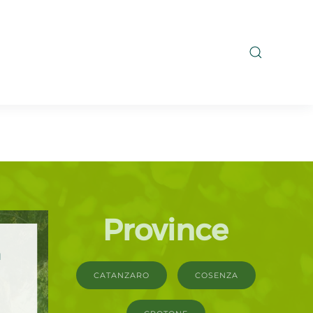
Province
n
CATANZARO
COSENZA