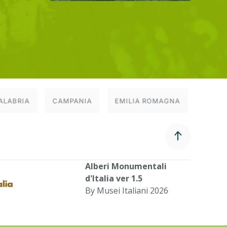
ALABRIA
CAMPANIA
EMILIA ROMAGNA
FRIUL
Alberi Monumentali
d'Italia ver 1.5
By Musei Italiani 2026