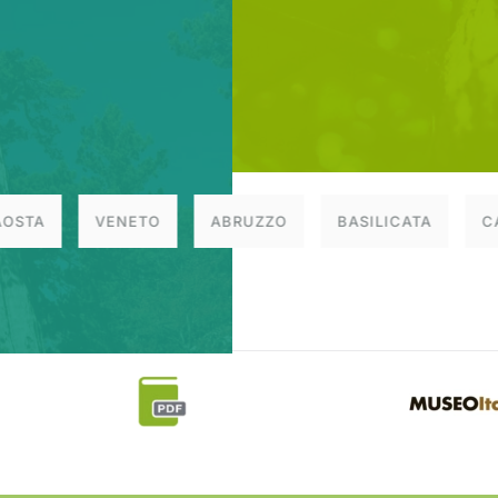
AOSTA
VENETO
ABRUZZO
BASILICATA
C