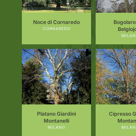
Noce di Cornaredo
Bogolaro 
CORNAREDO
Belgioj
MILA
Platano Giardini
Cipresso G
Montanelli
Montane
MILANO
MILA