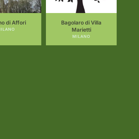
o di Affori
Bagolaro di Villa
ILANO
Marietti
MILANO