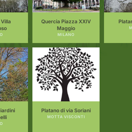
Villa
Quercia Piazza XXIV
Platan
oso
Maggio
M
NO
MILANO
iardini
Platano di via Soriani
lli
MOTTA VISCONTI
NO