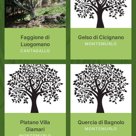
Faggione di
Gelso di Cicignano
Luogomano
MONTEMURLO
CANTAGALLO
Platano Villa
Quercia di Bagnolo
Giamari
MONTEMURLO
MONTEMURLO