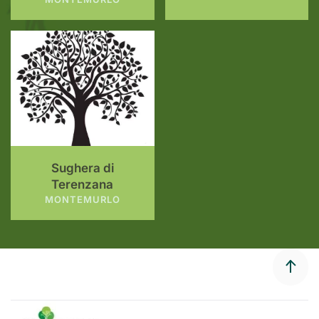
Sughera di
Terenzana
MONTEMURLO